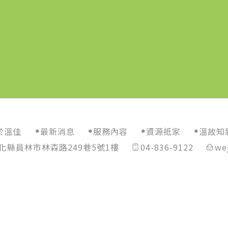
於溫佳
最新消息
服務內容
資源抵家
溫故知
化縣員林市林森路249巷5號1樓
04-836-9122
we