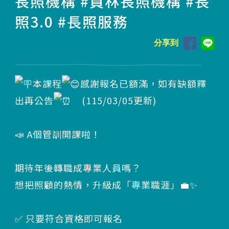
長照機構 #員林長照機構 #長
照3.0 #長照服務
分享到
本課程
感謝報名已額滿，如有缺額釋
出再公告
(115/03/05更新)
📣 A個管訓開課啦！
期待年後轉職成專業人員嗎？
想把照顧的熱情，升級成「專業職涯」💼✨
✅ 只要符合資格即可報名