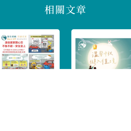
2024中秋佳節快樂
溫佳照顧提醒您！天雨
路滑或遇淹水繞路等問