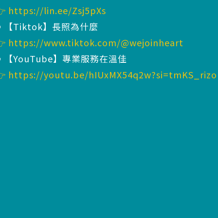
👉
https://lin.ee/Zsj5pXs
▪️【Tiktok】長照為什麼
👉
https://www.tiktok.com/@wejoinheart
▪️【YouTube】專業服務在溫佳
👉
https://youtu.be/hIUxMX54q2w?si=tmKS_riz