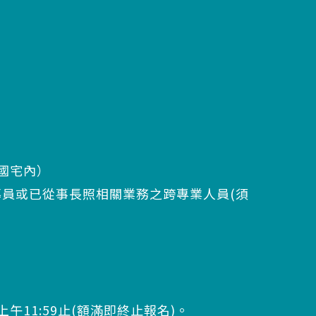
林國宅內）
導員或已從事長照相關業務之跨專業人員(須
 上午11:59止(額滿即終止報名)。