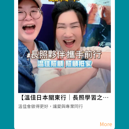
【溫佳日本關東行｜長照學習之旅
圓滿落幕】#彰化長照機構 #員林
溫佳會做得更好，讓愛與專業同行
長照機構 #長照3.0 #長照服務