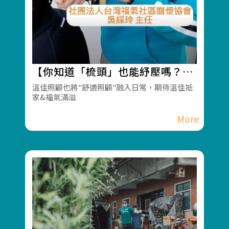
【你知道「梳頭」也能紓壓嗎？】
#彰化長照機構 #員林長照機構 #
溫佳照顧也將"舒適照顧"融入日常，期待溫佳抵
家&福氣滿溢
長照3.0 #長照服務