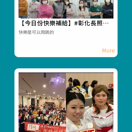
【今日份快樂補給】#彰化長照機
構 #員林長照機構 #長照3.0 #長照
快樂是可以用跳的
服務