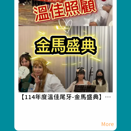
【114年度溫佳尾牙-金馬盛典】#
彰化長照機構 #員林長照機構 #長
照3.0 #長照服務