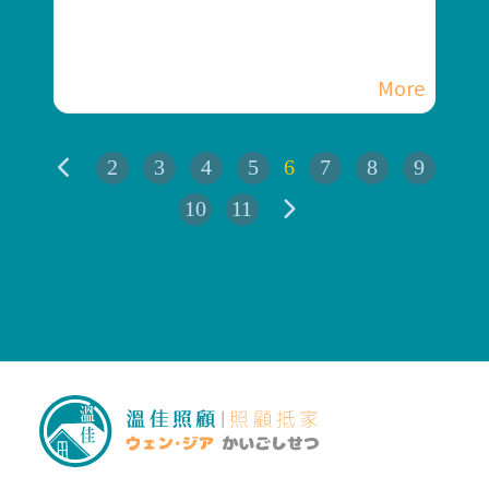
#彰化長照機構 #員林長照機構 #
長照3.0 #長照服務
2
3
4
5
6
7
8
9
10
11