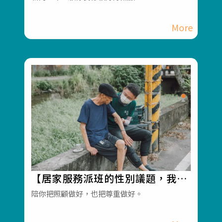
長照服務
【居家服務派班的性別議題，我們
怎麼看？】#彰化長照機構 #員林
陪你把照顧做好，也把尊重做好。
長照機構 #長照3.0 #長照服務