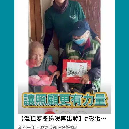
【溫佳寒冬送暖再出發】#彰化長
照機構 #員林長照機構 #長照3.0 #
新的一年，願你我都被好好照顧