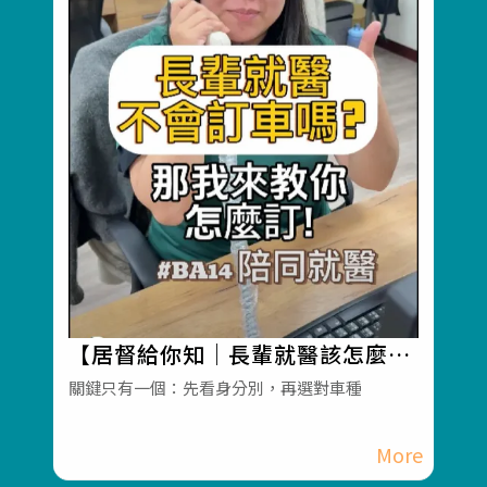
【居督給你知｜長輩就醫該怎麼約
車？】#彰化長照機構 #員林長照
關鍵只有一個：先看身分別，再選對車種
機構 #長照3.0 #長照服務