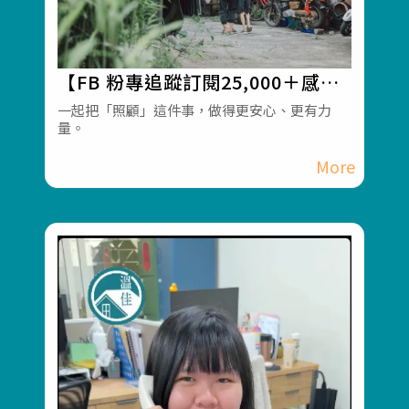
【FB 粉專追蹤訂閱25,000＋感謝
有您同行】#彰化長照機構 #員林
一起把「照顧」這件事，做得更安心、更有力
量。
長照機構 #長照3.0 #長照服務