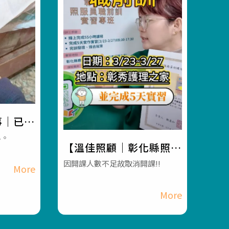
事｜已經
員，為什
心。
【溫佳照顧｜彰化縣照服
彰化長
員職前訓-實習班】#彰化
因開課人數不足故取消開課!!
機構 #
長照機構 #員林長照機構
務
#長照3.0 #長照服務