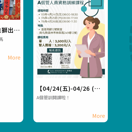
雄獅出
構 #員
馬
.0 #
【04/24(五)-04/26 (日)
115年度彰化社區整合型
A個管訓開課啦！
服務中心A個管人員資格
訓練課程】 #彰化長照機
構 #員林長照機構 #長照
3.0 #長照服務