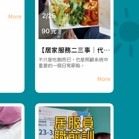
長照3.0
【居家服務二三事｜代購
餐食 BA16】#彰化長照
不只是吃飽而已，也是照顧系統中
重要的一個日常節點。
機構 #員林長照機構 #長
照3.0 #長照服務