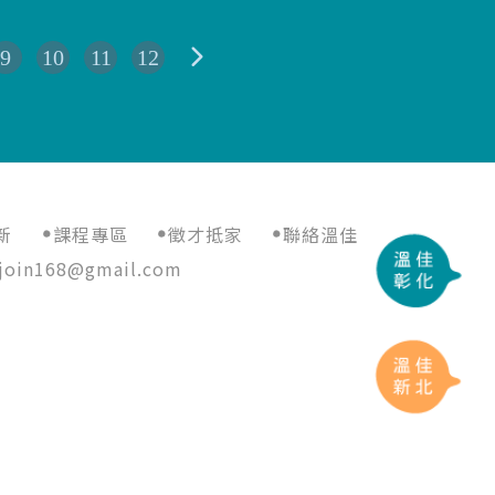
9
10
11
12
新
課程專區
徵才抵家
聯絡溫佳
join168@gmail.com