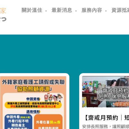
關於溫佳
最新消息
服務內容
資源抵
【齋戒月預約｜短
息服務】#彰化長
安排長照服務，讓照顧