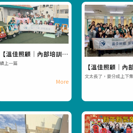
【溫佳照顧｜內部培訓講
師課程｜工作教導營】#
續上一篇
【溫佳照顧｜內
彰化長照機構 #員林長照
師課程｜工作教導
文太長了，要分成上下
機構 #長照3.0 #長照服
彰化長照機構 #
務
機構 #長照3.0 
務