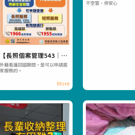
不空窗、保安心
#員林長照機構 #
#長照服務
【長照個案管理543｜外
籍看護空窗期，可以啟動
外籍看護回國期間，是可以申請居
家服務的。
居家服務嗎？】#彰化長
照機構 #員林長照機構 #
長照3.0 #長照服務