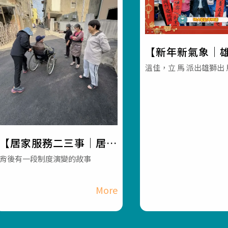
【新年新氣象｜
馬】#彰化長照機
溫佳，立 馬 派出雄獅出 
林長照機構 #長照3
長照服務
【居家服務二三事｜居家
服務項目制度的由來】#
背後有一段制度演變的故事
彰化長照機構 #員林長照
機構 #長照3.0 #長照服
務