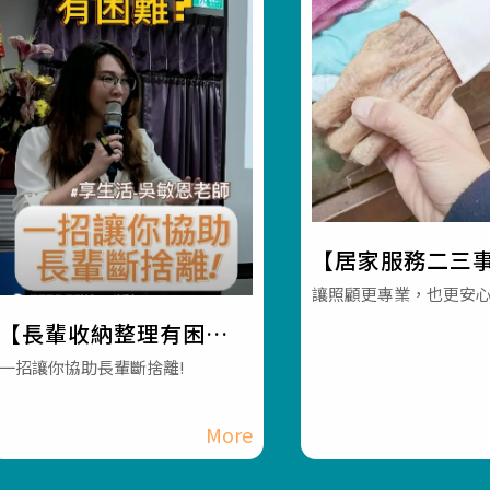
【居家服務二三
習慣同一個服務
讓照顧更專業，也更安
麼還會換人？】#
【長輩收納整理有困
照機構 #員林長照
難?】#彰化長照機構 #員
一招讓你協助長輩斷捨離!
長照3.0 #長照服
林長照機構 #長照3.0 #
長照服務