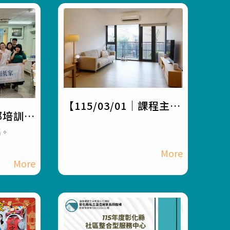
【115/03/01｜課程主
部培訓講
題：居家整潔與安全
營】#
集。
Clean & Care】#彰化
員林長照
長照機構 #員林長照機構
#長照服
#長照3.0 #長照服務