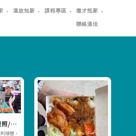
家
溫故知新
課程專區
徵才抵家
聯絡溫佳
照/喘
照機構
順利接替、