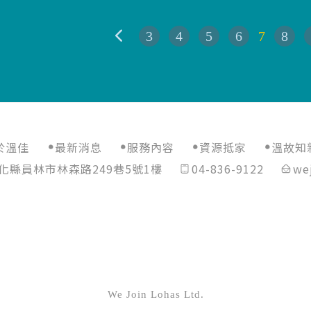
3
4
5
6
7
8
於溫佳
最新消息
服務內容
資源抵家
溫故知
化縣員林市林森路249巷5號1樓
04-836-9122
we
We Join Lohas Ltd.