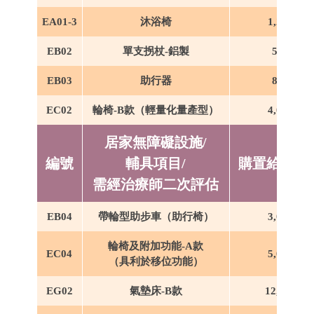
EA01-3
沐浴椅
1,200
EB02
單支拐杖-
鋁製
500
EB03
助行器
800
EC02
輪椅-B款
（輕量化量產型）
4,000
居家無障礙設施/
編號
輔具項目
/
購置給付上
需經治療師二次評估
EB04
帶輪型助步車（助行椅）
3,000
輪椅及附加功能-A款
EC04
5,000
（具利於移位功能）
EG02
氣墊床-B款
12,000