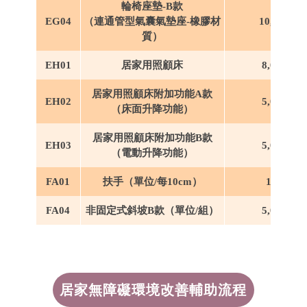
輪椅座墊-B款
EG04
（連通管型氣囊氣墊座-橡膠材
10,000
質）
EH01
居家用照顧床
8,000
居家用照顧床附加功能A款
EH02
5,000
（床面升降功能）
居家用照顧床附加功能B款
EH03
5,000
（電動升降功能）
FA01
扶手
（單位/每10cm）
150
FA04
非固定式斜坡B款
（單位/組）
5,000
居家無障礙環境
改善輔助流程